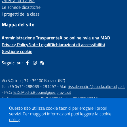
Offerta formativa
Le schede didattiche
I progetti delle classi
Mappa del sito
Amministrazione Trasparente
Albo online
Invia una MAD
Privacy Policy
Note Legali
Dichiarazioni di accessibilità
Gestione cookie
Seguici su:
Via S.Quirino, 37
-
39100 Bolzano (BZ)
Tel +39 0471-288085 - 281497
- Mail:
iiss.demedici@scuola.alto-adige.it
- PEC:
IS.DeMedici.Bolzano@pec.prov.bz.it
Codice meccanografico: IBRC090001
- C.F. 80005800216
Questo sito utilizza cookie tecnici per erogare i propri
servizi.
Per maggiori informazioni puoi leggere la
cookie
Concept & Design by
Designers Italia
policy
.
Sito web realizzato con CMS
SCUOLASTICO