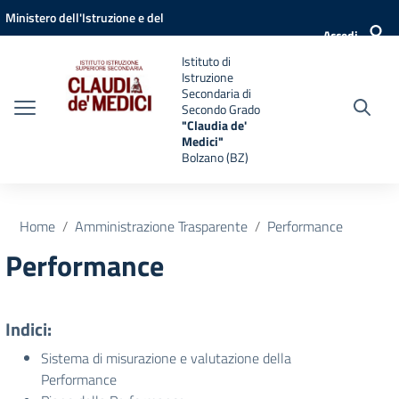
Vai ai contenuti
Vai al menu di navigazione
Vai al footer
Ministero dell'Istruzione e del
Accedi
Merito
Istituto di
Istruzione
Secondaria di
Secondo Grado
"Claudia de'
Medici"
Bolzano (BZ)
Home
Amministrazione Trasparente
Performance
Performance
Indici:
Sistema di misurazione e valutazione della
Performance