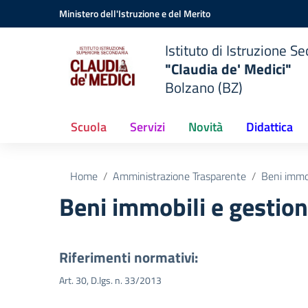
Vai ai contenuti
Vai al menu di navigazione
Vai al footer
Ministero dell'Istruzione e del Merito
Istituto di Istruzione 
"Claudia de' Medici"
Bolzano (BZ)
Scuola
Servizi
Novità
Didattica
Home
Amministrazione Trasparente
Beni immob
Beni immobili e gestio
Riferimenti normativi:
Art. 30, D.lgs. n. 33/2013