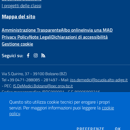
I progetti delle classi
Mappa del sito
Amministrazione Trasparente
Albo online
Invia una MAD
Privacy Policy
Note Legali
Dichiarazioni di accessibilità
Gestione cookie
Seguici su:
Via S.Quirino, 37
-
39100 Bolzano (BZ)
Tel +39 0471-288085 - 281497
- Mail:
iiss.demedici@scuola.alto-adige.it
- PEC:
IS.DeMedici.Bolzano@pec.prov.bz.it
Codice meccanografico: IBRC090001
- C.F. 80005800216
Questo sito utilizza cookie tecnici per erogare i propri
servizi.
Per maggiori informazioni puoi leggere la
cookie
Concept & Design by
Designers Italia
policy
.
Sito web realizzato con CMS
SCUOLASTICO
DEI COOKIE
PREFERENZE
OK