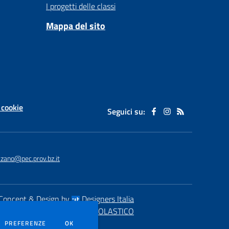
I progetti delle classi
Mappa del sito
 cookie
Seguici su:
lzano@pec.prov.bz.it
Concept & Design by
Designers Italia
eb realizzato con CMS
SCUOLASTICO
DEI COOKIE
PREFERENZE
OK