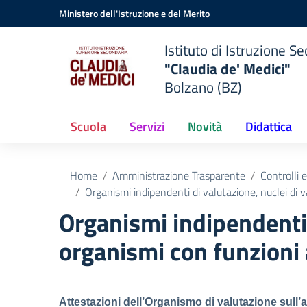
Vai ai contenuti
Vai al menu di navigazione
Vai al footer
Ministero dell'Istruzione e del Merito
Istituto di Istruzione 
"Claudia de' Medici"
Bolzano (BZ)
Scuola
Servizi
Novità
Didattica
Home
Amministrazione Trasparente
Controlli e
Organismi indipendenti di valutazione, nuclei di 
Organismi indipendenti d
organismi con funzioni
Attestazioni dell’Organismo di valutazione sull’