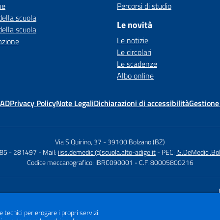
ne
Percorsi di studio
della scuola
Le novità
della scuola
Le notizie
azione
Le circolari
Le scadenze
Albo online
MAD
Privacy Policy
Note Legali
Dichiarazioni di accessibilità
Gestione
Via S.Quirino, 37
-
39100 Bolzano (BZ)
85 - 281497
- Mail:
iiss.demedici@scuola.alto-adige.it
- PEC:
IS.DeMedici.Bo
Codice meccanografico: IBRC090001
- C.F. 80005800216
Sito w
e tecnici per erogare i propri servizi.