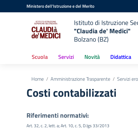
Vai ai contenuti
Vai al menu di navigazione
Vai al footer
Ministero dell'Istruzione e del Merito
Istituto di Istruzione 
"Claudia de' Medici"
Bolzano (BZ)
Scuola
Servizi
Novità
Didattica
Home
Amministrazione Trasparente
Servizi er
Costi contabilizzati
Riferimenti normativi:
Art. 32, c. 2, lett. a; Art. 10, c. 5, D.lgs 33/2013