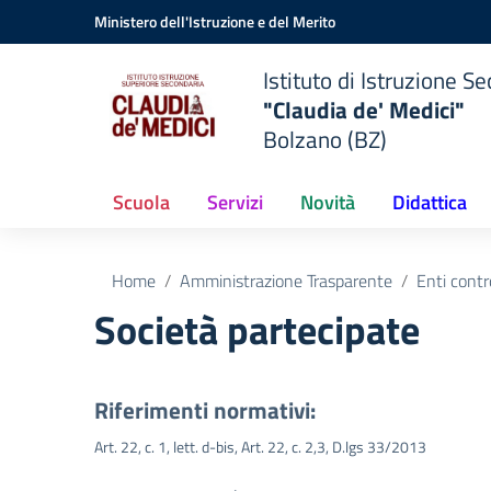
Vai ai contenuti
Vai al menu di navigazione
Vai al footer
Ministero dell'Istruzione e del Merito
Istituto di Istruzione 
"Claudia de' Medici"
Bolzano (BZ)
Scuola
Servizi
Novità
Didattica
Home
Amministrazione Trasparente
Enti contr
Società partecipate
Riferimenti normativi:
Art. 22, c. 1, lett. d-bis, Art. 22, c. 2,3, D.lgs 33/2013