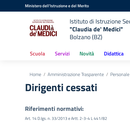
Vai ai contenuti
Vai al menu di navigazione
Vai al footer
Ministero dell'Istruzione e del Merito
Istituto di Istruzione 
"Claudia de' Medici"
Bolzano (BZ)
Scuola
Servizi
Novità
Didattica
Home
Amministrazione Trasparente
Personale
Dirigenti cessati
Riferimenti normativi:
Art. 14 D.lgs. n. 33/2013 e Artt. 2-3-4 L 441/82