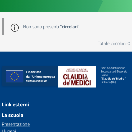
Non sono presenti "
circolari
".
Totale circolari: 0
Istituto di Istruzione
Secondaria di Secondo
Grado
"Claudia de' Medici"
Bolzano (BZ)
Link esterni
La scuola
Presentazione
I luoghi