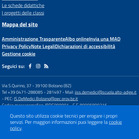
Le schede didattiche
I progetti delle classi
Mappa del sito
Amministrazione Trasparente
Albo online
Invia una MAD
Privacy Policy
Note Legali
Dichiarazioni di accessibilità
Gestione cookie
Seguici su:
Via S.Quirino, 37
-
39100 Bolzano (BZ)
Tel +39 0471-288085 - 281497
- Mail:
iiss.demedici@scuola.alto-adige.it
- PEC:
IS.DeMedici.Bolzano@pec.prov.bz.it
Codice meccanografico: IBRC090001
- C.F. 80005800216
Questo sito utilizza cookie tecnici per erogare i propri
servizi.
Per maggiori informazioni puoi leggere la
cookie
Concept & Design by
Designers Italia
policy
.
Sito web realizzato con CMS
SCUOLASTICO