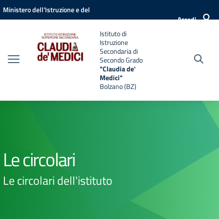
Vai ai contenuti
Vai al menu di navigazione
Vai al footer
Ministero dell'Istruzione e del
Accedi
Merito
Istituto di
Istruzione
Secondaria di
Secondo Grado
"Claudia de'
Medici"
Bolzano (BZ)
Le circolari
Le circolari dell'istituto