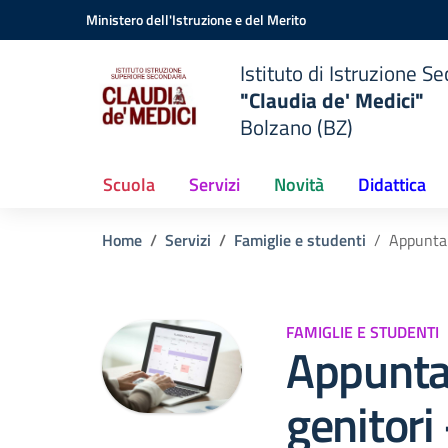
Vai ai contenuti
Vai al menu di navigazione
Vai al footer
Ministero dell'Istruzione e del Merito
Istituto di Istruzione 
"Claudia de' Medici"
Bolzano (BZ)
Scuola
Servizi
Novità
Didattica
Home
Servizi
Famiglie e studenti
Appuntame
FAMIGLIE E STUDENTI
Appunta
genitori 