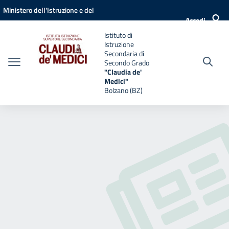
Vai ai contenuti
Vai al menu di navigazione
Vai al footer
Ministero dell'Istruzione e del
Accedi
Merito
Istituto di
Istruzione
Secondaria di
Secondo Grado
"Claudia de'
Medici"
Bolzano (BZ)