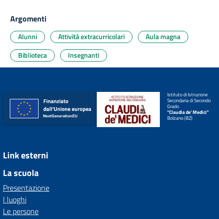
Argomenti
Alunni
Attività extracurricolari
Aula magna
Biblioteca
Insegnanti
Istituto di Istruzione
Secondaria di Secondo
Grado
"Claudia de' Medici"
Bolzano (BZ)
Link esterni
La scuola
Presentazione
I luoghi
Le persone