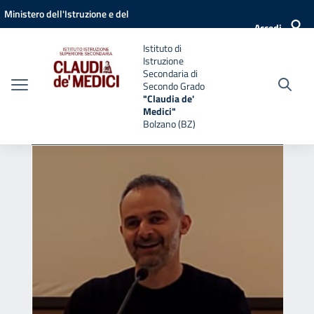
Vai ai contenuti
Vai al menu di navigazione
Vai al footer
Ministero dell'Istruzione e del
Accedi
Merito
Istituto di
Istruzione
Secondaria di
Secondo Grado
"Claudia de'
Medici"
Bolzano (BZ)