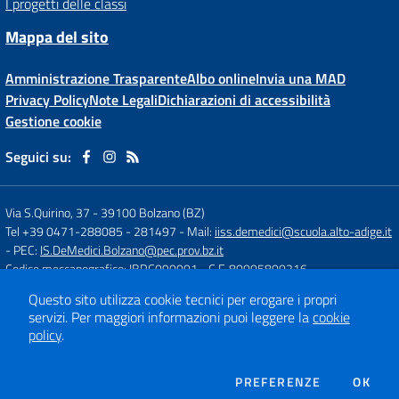
I progetti delle classi
Mappa del sito
Amministrazione Trasparente
Albo online
Invia una MAD
Privacy Policy
Note Legali
Dichiarazioni di accessibilità
Gestione cookie
Seguici su:
Via S.Quirino, 37
-
39100 Bolzano (BZ)
Tel +39 0471-288085 - 281497
- Mail:
iiss.demedici@scuola.alto-adige.it
- PEC:
IS.DeMedici.Bolzano@pec.prov.bz.it
Codice meccanografico: IBRC090001
- C.F. 80005800216
Questo sito utilizza cookie tecnici per erogare i propri
servizi.
Per maggiori informazioni puoi leggere la
cookie
Concept & Design by
Designers Italia
policy
.
Sito web realizzato con CMS
SCUOLASTICO
DEI COOKIE
PREFERENZE
OK